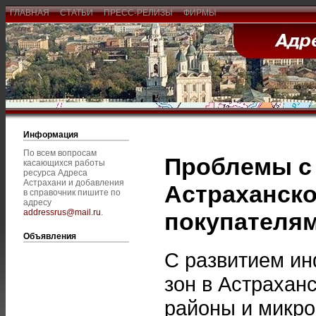
ГЛАВНАЯ
СТАТЬИ
ПРЕСС-РЕЛИЗЫ
ФИРМЫ
Информация
По всем вопросам
Проблемы с 
касающихся работы
ресурса Адреса
Астрахани и добавления
Астраханско
в справочник пишите по
адресу
addressrus@mail.ru
.
покупателя
Объявления
С развитием и
зон в Астрахан
районы и микро