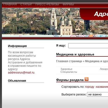
ГЛАВНАЯ
СТАТЬИ
ПРЕСС-РЕЛИЗЫ
ФИРМЫ
Я ищу:
Информация
По всем вопросам
Медицина и здоровье
касающихся работы
ресурса Адреса
Главная страница
Медицина и зд
Астрахани и добавления
в справочник пишите по
адресу
Здоровье
Лекар
Специалисты
addressrus@mail.ru
.
Фирмы раздела
Объявления
Сортировать по:
городу
названи
Выберите регион: